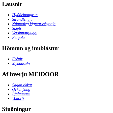
Lausnir
Hljóðeinangrun
Strandlengja
Nútímaleg lágmarkshyggja
Skipti
Verslunargluggi
Pergola
Hönnun og innblástur
Fréttir
Myndasafn
Af hverju MEIDOOR
Sagan okkar
Orkunýting
Í fréttunum
Vottorð
Stuðningur