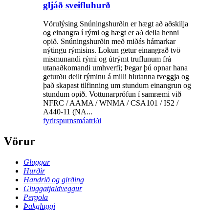
gljáð sveifluhurð
Vörulýsing Snúningshurðin er hægt að aðskilja
og einangra í rými og hægt er að deila henni
opið. Snúningshurðin með miðás hámarkar
nýtingu rýmisins. Lokun getur einangrað tvö
mismunandi rými og útrýmt truflunum frá
utanaðkomandi umhverfi; Þegar þú opnar hana
geturðu deilt rýminu á milli hlutanna tveggja og
það skapast tilfinning um stundum einangrun og
stundum opið. Vottunarprófun í samræmi við
NFRC / AAMA / WNMA / CSA101 / IS2 /
A440-11 (NA...
fyrirspurn
smáatriði
Vörur
Gluggar
Hurðir
Handrið og girðing
Gluggatjaldveggur
Pergola
Þakgluggi