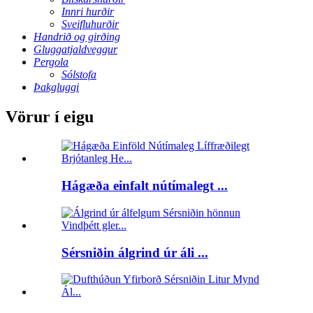
Innri hurðir
Sveifluhurðir
Handrið og girðing
Gluggatjaldveggur
Pergola
Sólstofa
Þakgluggi
Vörur í eigu
Hágæða einfalt nútímalegt ...
Sérsniðin álgrind úr áli ...