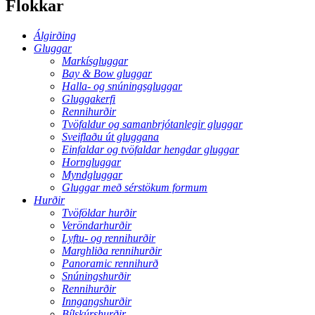
Flokkar
Álgirðing
Gluggar
Markísgluggar
Bay & Bow gluggar
Halla- og snúningsgluggar
Gluggakerfi
Rennihurðir
Tvöfaldur og samanbrjótanlegir gluggar
Sveiflaðu út gluggana
Einfaldar og tvöfaldar hengdar gluggar
Horngluggar
Myndgluggar
Gluggar með sérstökum formum
Hurðir
Tvöföldar hurðir
Veröndarhurðir
Lyftu- og rennihurðir
Marghliða rennihurðir
Panoramic rennihurð
Snúningshurðir
Rennihurðir
Inngangshurðir
Bílskúrshurðir