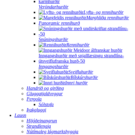
Veröndarhurðir
Lyftu- og rennihurðir
Marghliða rennihurðir
Panoramic rennihurð
Snúningshurðir
Rennihurðir
Inngangshurðir
Sveifluhurðir
Bílskúrshurðir
Innri hurðir
Handrið og girðing
Gluggatjaldveggur
Pergola
Sólstofa
Þakgluggi
Lausn
Hljóðeinangrun
Strandlengja
Nútímaleg lágmarkshyggja