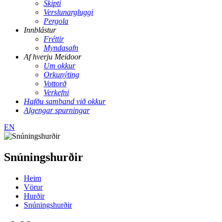
Skipti
Verslunargluggi
Pergola
Innblástur
Fréttir
Myndasafn
Af hverju Meidoor
Um okkur
Orkunýting
Vottorð
Verkefni
Hafðu samband við okkur
Algengar spurningar
EN
Snúningshurðir
Heim
Vörur
Hurðir
Snúningshurðir