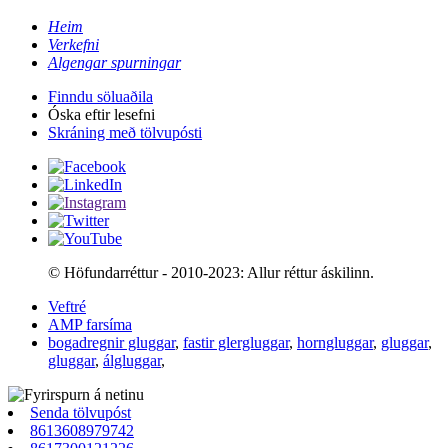
Heim
Verkefni
Algengar spurningar
Finndu söluaðila
Óska eftir lesefni
Skráning með tölvupósti
© Höfundarréttur - 2010-2023: Allur réttur áskilinn.
Veftré
AMP farsíma
bogadregnir gluggar
,
fastir glergluggar
,
horngluggar
,
gluggar
,
gluggar
,
álgluggar
,
Senda tölvupóst
8613608979742