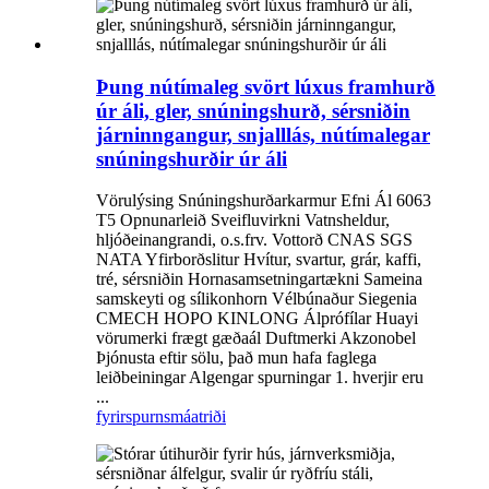
Þung nútímaleg svört lúxus framhurð
úr áli, gler, snúningshurð, sérsniðin
járninngangur, snjalllás, nútímalegar
snúningshurðir úr áli
Vörulýsing Snúningshurðarkarmur Efni Ál 6063
T5 Opnunarleið Sveifluvirkni Vatnsheldur,
hljóðeinangrandi, o.s.frv. Vottorð CNAS SGS
NATA Yfirborðslitur Hvítur, svartur, grár, kaffi,
tré, sérsniðin Hornasamsetningartækni Sameina
samskeyti og sílikonhorn Vélbúnaður Siegenia
CMECH HOPO KINLONG Álprófílar Huayi
vörumerki frægt gæðaál Duftmerki Akzonobel
Þjónusta eftir sölu, það mun hafa faglega
leiðbeiningar Algengar spurningar 1. hverjir eru
...
fyrirspurn
smáatriði