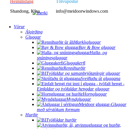
Heimilisfang
Tölvupóstur
Shandong, Kína
info@meidoorwindows.com
Vörur
Álgirðing
Gluggar
Markísgluggar
Bay & Bow gluggar
Halla- og
snúningsgluggar
Gluggakerfi
Rennihurðir
Tvöfaldur og samanbrjótanlegir gluggar
Sveiflaðu út gluggana
Einfaldar og tvöfaldar hengdar gluggar
Horngluggar
Myndgluggar
Gluggar
með sérstökum formum
Hurðir
Tvöföldar hurðir