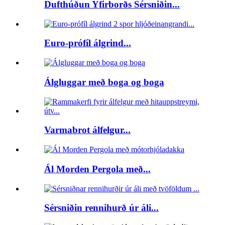
Dufthúðun Yfirborðs Sérsniðin...
Euro-prófíl álgrind...
Álgluggar með boga og boga
Varmabrot álfelgur...
Ál Morden Pergola með...
Sérsniðin rennihurð úr áli...