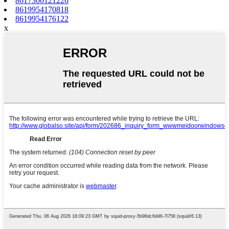
8617300121226
8619954170818
8619954176122
x