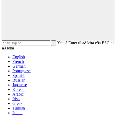
Ýttu á Enter til að leita eða ESC til
að loka
English
French
German
Portuguese
Spanish
Russian
Japanese
Korean
Arabic
Irish
Greek
Turkish
Italian