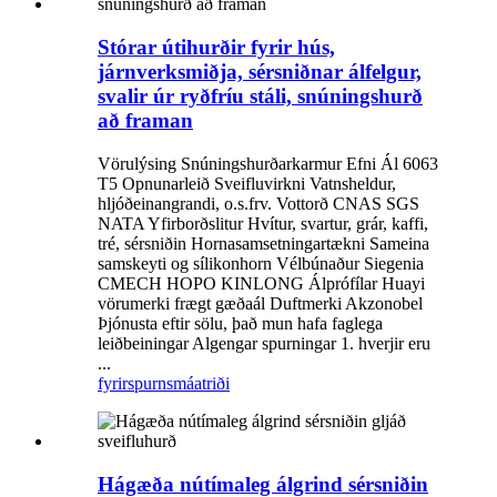
Stórar útihurðir fyrir hús,
járnverksmiðja, sérsniðnar álfelgur,
svalir úr ryðfríu stáli, snúningshurð
að framan
Vörulýsing Snúningshurðarkarmur Efni Ál 6063
T5 Opnunarleið Sveifluvirkni Vatnsheldur,
hljóðeinangrandi, o.s.frv. Vottorð CNAS SGS
NATA Yfirborðslitur Hvítur, svartur, grár, kaffi,
tré, sérsniðin Hornasamsetningartækni Sameina
samskeyti og sílikonhorn Vélbúnaður Siegenia
CMECH HOPO KINLONG Álprófílar Huayi
vörumerki frægt gæðaál Duftmerki Akzonobel
Þjónusta eftir sölu, það mun hafa faglega
leiðbeiningar Algengar spurningar 1. hverjir eru
...
fyrirspurn
smáatriði
Hágæða nútímaleg álgrind sérsniðin