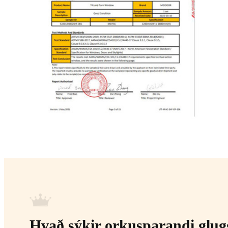
Hvað sýkir orkusparandi glu