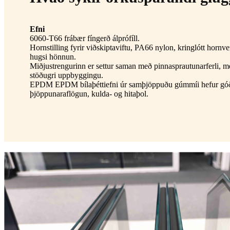
Efni
6060-T66 frábær fíngerð álprófíll.
Hornstilling fyrir viðskiptaviftu, PA66 nylon, kringlótt hornve
hugsi hönnun.
Miðjustrengurinn er settur saman með pinnasprautunarferli, 
stöðugri uppbyggingu.
EPDM EPDM bílaþéttiefni úr samþjöppuðu gúmmíi hefur gó
þjöppunaraflögun, kulda- og hitaþol.