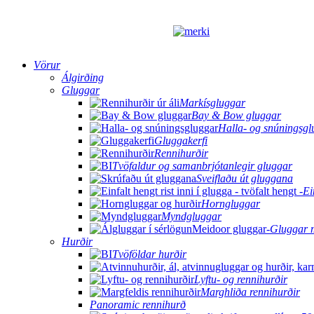
Vörur
Álgirðing
Gluggar
Markísgluggar
Bay & Bow gluggar
Halla- og snúningsgl
Gluggakerfi
Rennihurðir
Tvöfaldur og samanbrjótanlegir gluggar
Sveiflaðu út gluggana
Ei
Horngluggar
Myndgluggar
Gluggar 
Hurðir
Tvöföldar hurðir
Lyftu- og rennihurðir
Marghliða rennihurðir
Panoramic rennihurð