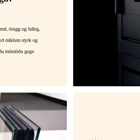
rnd, örugg og falleg,
með miklum styrk og
ða mótstöðu gegn