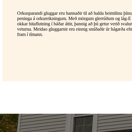
Orkusparandi gluggar eru hannaðir til að halda heimilinu þín
peninga á orkureikningum. Með mörgum glerrúðum og lág-E 
okkar hitaflutning í báðar áttir, þannig að þú getur verið svalu
veturna. Meidao gluggarnir eru einnig smíðaðir úr hágæða ef
fram í tímann.