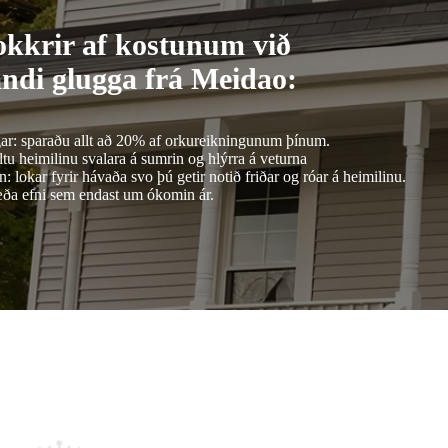
okkrir af kostunum við
ndi glugga frá Meidao:
ar: sparaðu allt að 20% af orkureikningunum þínum.
tu heimilinu svalara á sumrin og hlýrra á veturna
: lokar fyrir hávaða svo þú getir notið friðar og róar á heimilinu.
gæða efni sem endast um ókomin ár.