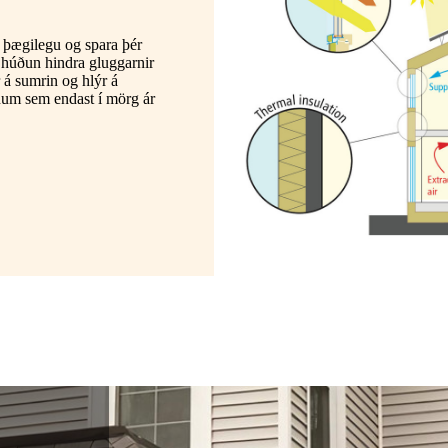
u þægilegu og spara þér
húðun hindra gluggarnir
r á sumrin og hlýr á
num sem endast í mörg ár