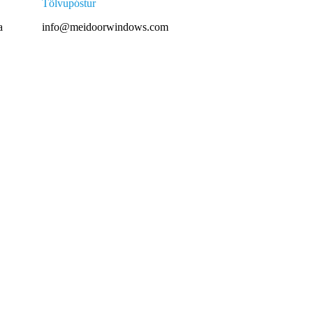
Tölvupóstur
a
info@meidoorwindows.com