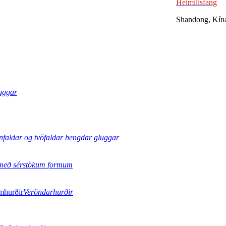
Heimilisfang
Shandong, Kín
uggar
nfaldar og tvöfaldar hengdar gluggar
með sérstökum formum
Veröndarhurðir