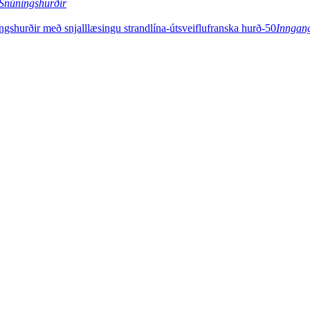
Snúningshurðir
Inngan