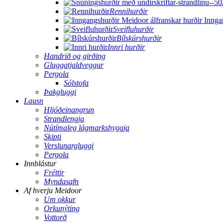
Rennihurðir
Sveifluhurðir
Bílskúrshurðir
Innri hurðir
Handrið og girðing
Gluggatjaldveggur
Pergola
Sólstofa
Þakgluggi
Lausn
Hljóðeinangrun
Strandlengja
Nútímaleg lágmarkshyggja
Skipti
Verslunargluggi
Pergola
Innblástur
Fréttir
Myndasafn
Af hverju Meidoor
Um okkur
Orkunýting
Vottorð