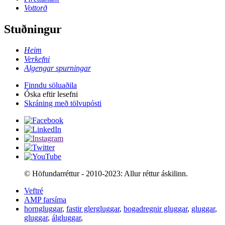
Vottorð
Stuðningur
Heim
Verkefni
Algengar spurningar
Finndu söluaðila
Óska eftir lesefni
Skráning með tölvupósti
© Höfundarréttur - 2010-2023: Allur réttur áskilinn.
Veftré
AMP farsíma
horngluggar
,
fastir glergluggar
,
bogadregnir gluggar
,
gluggar
,
gluggar
,
álgluggar
,