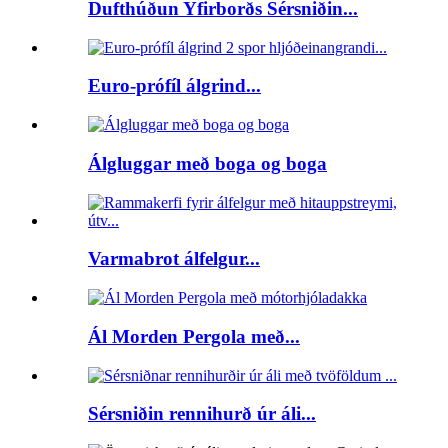
Dufthúðun Yfirborðs Sérsniðin...
Euro-prófíl álgrind...
Álgluggar með boga og boga
Varmabrot álfelgur...
Ál Morden Pergola með...
Sérsniðin rennihurð úr áli...