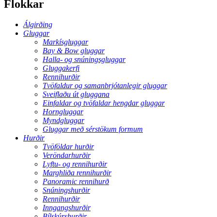
Flokkar
Álgirðing
Gluggar
Markísgluggar
Bay & Bow gluggar
Halla- og snúningsgluggar
Gluggakerfi
Rennihurðir
Tvöfaldur og samanbrjótanlegir gluggar
Sveiflaðu út gluggana
Einfaldar og tvöfaldar hengdar gluggar
Horngluggar
Myndgluggar
Gluggar með sérstökum formum
Hurðir
Tvöföldar hurðir
Veröndarhurðir
Lyftu- og rennihurðir
Marghliða rennihurðir
Panoramic rennihurð
Snúningshurðir
Rennihurðir
Inngangshurðir
Bílskúrshurðir