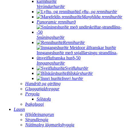
Veröndarhurðir
Lyftu- og rennihurðir
Marghliða rennihurðir
Panoramic rennihurð
Snúningshurðir
Rennihurðir
Inngangshurðir
Sveifluhurðir
Bílskúrshurðir
Innri hurðir
Handrið og girðing
Gluggatjaldveggur
Pergola
Sólstofa
Þakgluggi
Lausn
Hljóðeinangrun
Strandlengja
Nútímaleg lágmarkshyggja