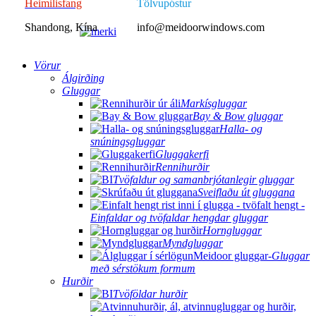
Heimilisfang
Tölvupóstur
Shandong, Kína
info@meidoorwindows.com
Vörur
Álgirðing
Gluggar
Markísgluggar
Bay & Bow gluggar
Halla- og
snúningsgluggar
Gluggakerfi
Rennihurðir
Tvöfaldur og samanbrjótanlegir gluggar
Sveiflaðu út gluggana
Einfaldar og tvöfaldar hengdar gluggar
Horngluggar
Myndgluggar
Gluggar
með sérstökum formum
Hurðir
Tvöföldar hurðir