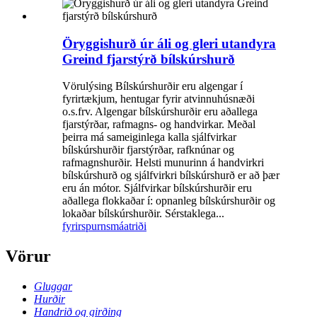
Öryggishurð úr áli og gleri utandyra
Greind fjarstýrð bílskúrshurð
Vörulýsing Bílskúrshurðir eru algengar í
fyrirtækjum, hentugar fyrir atvinnuhúsnæði
o.s.frv. Algengar bílskúrshurðir eru aðallega
fjarstýrðar, rafmagns- og handvirkar. Meðal
þeirra má sameiginlega kalla sjálfvirkar
bílskúrshurðir fjarstýrðar, rafknúnar og
rafmagnshurðir. Helsti munurinn á handvirkri
bílskúrshurð og sjálfvirkri bílskúrshurð er að þær
eru án mótor. Sjálfvirkar bílskúrshurðir eru
aðallega flokkaðar í: opnanleg bílskúrshurðir og
lokaðar bílskúrshurðir. Sérstaklega...
fyrirspurn
smáatriði
Vörur
Gluggar
Hurðir
Handrið og girðing