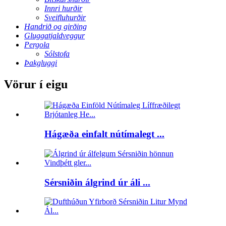
Innri hurðir
Sveifluhurðir
Handrið og girðing
Gluggatjaldveggur
Pergola
Sólstofa
Þakgluggi
Vörur í eigu
Hágæða einfalt nútímalegt ...
Sérsniðin álgrind úr áli ...