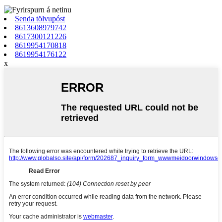
Senda tölvupóst
8613608979742
8617300121226
8619954170818
8619954176122
x