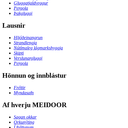
Gluggatjaldveggur
Pergola
Þakgluggi
Lausnir
Hljóðeinangrun
Strandlengja
Nútímaleg lágmarkshyggja
Skipti
Verslunargluggi
Pergola
Hönnun og innblástur
Fréttir
Myndasafn
Af hverju MEIDOOR
Sagan okkar
Orkunýting
Í fréttunum