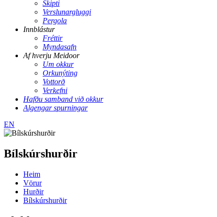
Skipti
Verslunargluggi
Pergola
Innblástur
Fréttir
Myndasafn
Af hverju Meidoor
Um okkur
Orkunýting
Vottorð
Verkefni
Hafðu samband við okkur
Algengar spurningar
EN
Bílskúrshurðir
Heim
Vörur
Hurðir
Bílskúrshurðir