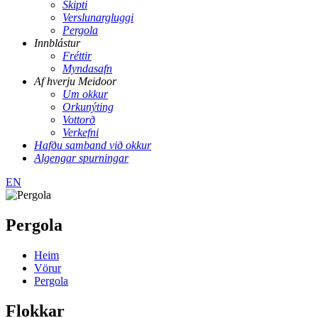
Skipti
Verslunargluggi
Pergola
Innblástur
Fréttir
Myndasafn
Af hverju Meidoor
Um okkur
Orkunýting
Vottorð
Verkefni
Hafðu samband við okkur
Algengar spurningar
EN
Pergola
Heim
Vörur
Pergola
Flokkar