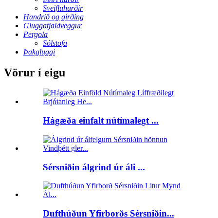
Sveifluhurðir
Handrið og girðing
Gluggatjaldveggur
Pergola
Sólstofa
Þakgluggi
Vörur í eigu
Hágæða einfalt nútímalegt ...
Sérsniðin álgrind úr áli ...
Dufthúðun Yfirborðs Sérsniðin...