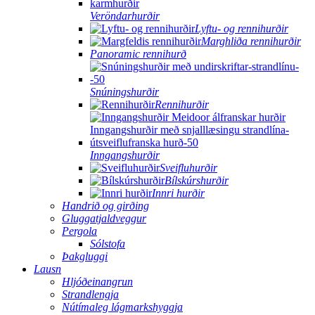
Veröndarhurðir
Lyftu- og rennihurðir
Marghliða rennihurðir
Panoramic rennihurð
Snúningshurðir
Rennihurðir
Inngangshurðir
Sveifluhurðir
Bílskúrshurðir
Innri hurðir
Handrið og girðing
Gluggatjaldveggur
Pergola
Sólstofa
Þakgluggi
Lausn
Hljóðeinangrun
Strandlengja
Nútímaleg lágmarkshyggja