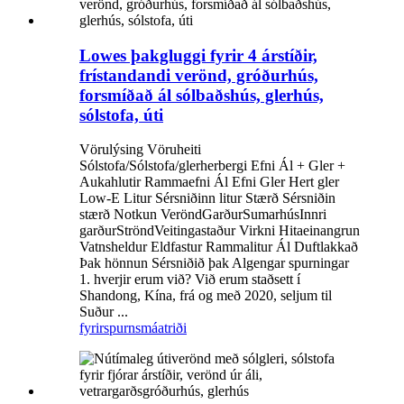
Lowes þakgluggi fyrir 4 árstíðir,
frístandandi verönd, gróðurhús,
forsmíðað ál sólbaðshús, glerhús,
sólstofa, úti
Vörulýsing Vöruheiti
Sólstofa/Sólstofa/glerherbergi Efni Ál + Gler +
Aukahlutir Rammaefni Ál Efni Gler Hert gler
Low-E Litur Sérsniðinn litur Stærð Sérsniðin
stærð Notkun VeröndGarðurSumarhúsInnri
garðurStröndVeitingastaður Virkni Hitaeinangrun
Vatnsheldur Eldfastur Rammalitur Ál Duftlakkað
Þak hönnun Sérsniðið þak Algengar spurningar
1. hverjir erum við? Við erum staðsett í
Shandong, Kína, frá og með 2020, seljum til
Suður ...
fyrirspurn
smáatriði