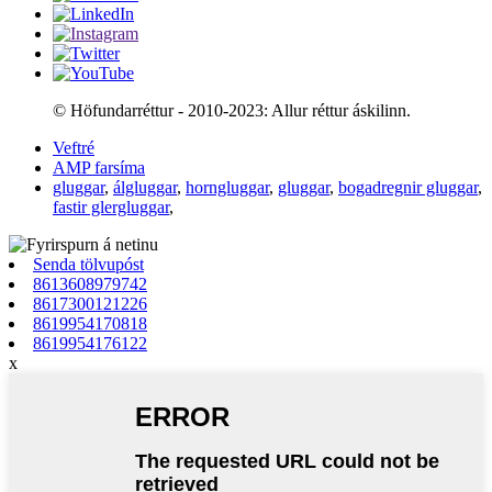
© Höfundarréttur - 2010-2023: Allur réttur áskilinn.
Veftré
AMP farsíma
gluggar
,
álgluggar
,
horngluggar
,
gluggar
,
bogadregnir gluggar
,
fastir glergluggar
,
Senda tölvupóst
8613608979742
8617300121226
8619954170818
8619954176122
x