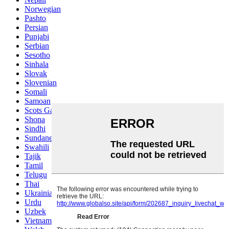
Norwegian
Pashto
Persian
Punjabi
Serbian
Sesotho
Sinhala
Slovak
Slovenian
Somali
Samoan
Scots Gaelic
Shona
Sindhi
Sundanese
Swahili
Tajik
Tamil
Telugu
Thai
Ukrainian
Urdu
Uzbek
Vietnamese