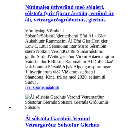
Nútímaleg útiverönd með sólgleri,
sólstofa fyrir fjórar árstíðir, verönd úr
áli, vetrargarðsgróðurhús, glerhús
Vörulýsing Vöruheiti
Sólstofa/Sólstofa/glerherbergi Efni Ál + Gler +
Aukahlutir Rammaefni Ál Efni Gler Hert gler
Low-E Litur Sérsniðinn litur Stærð Sérsniðin
stærð Notkun VeröndGarðurSumarhúsInnri
garðurStröndVeitingastaður Virkni Hitaeinangrun
Vatnsheldur Eldfastur Rammalitur Ál Duftlakkað
Þak hönnun Sérsniðið þak Algengar spurningar
1. hverjir erum við? Við erum staðsett í
Shandong, Kína, frá og með 2020, seljum til
Suður ...
fyrirspurn
smáatriði
Ál sólstofa Garðhús Verönd
Vetrargarður Sólstofur Glerhús