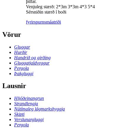
þilfar.
Venjuleg stærð: 2*3m 3*3m 4*3 5*4
Sérsniðin stærð í boði
fyrirspurn
smáatriði
Vörur
Gluggar
Hurðir
Handrið og girðing
Gluggatjaldveggur
Pergola
Þakgluggi
Lausnir
Hljóðeinangrun
Strandlengja
Nútímaleg lágmarkshyggja
Skipti
Verslunargluggi
Pergola