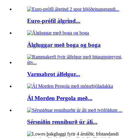
Euro-prófíl álgrind...
Álgluggar með boga og boga
Varmabrot álfelgur...
Ál Morden Pergola með...
Sérsniðin rennihurð úr áli...