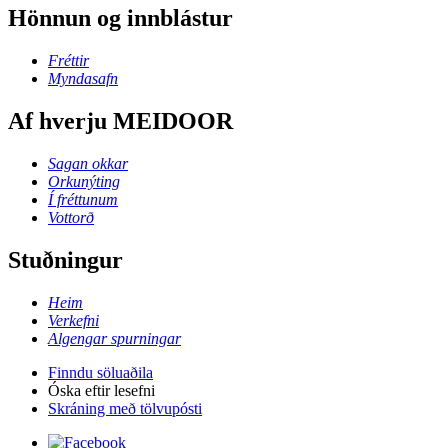
Hönnun og innblástur
Fréttir
Myndasafn
Af hverju MEIDOOR
Sagan okkar
Orkunýting
Í fréttunum
Vottorð
Stuðningur
Heim
Verkefni
Algengar spurningar
Finndu söluaðila
Óska eftir lesefni
Skráning með tölvupósti