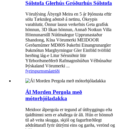
Sólstofa Glerhús Gróðurhús Sólstofa
Vörulýsing Ábyrgð Meira en 5 ár Þjónusta eftir
sölu Tæknileg aðstoð á netinu, Ókeypis
varahlutir, Önnur lausn verkefnis Geta grafísk
hönnun, 3D líkan hönnun, Annað Notkun Villa
Hönnunarstíll Nútímalegur Upprunastaður
Shandong, Kína Vörumerki MEIDOOR
Gerðarnúmer MD80S Þakefni Einangrunargler
Þakmótun Marghyrningur Gler Einföld tvöföld
herðing lág-e Litur Sérsniðnir litir
Yfirborðsmeðferð Rafmagnshúðun Vélbúnaður
Þýskaland Vörumerki ...
fyrirspurn
smáatriði
Ál Morden Pergola með
mótorhjóladakka
Meidoor álpergola er tegund af útibyggingu eða
tjaldhimni sem er aðallega úr áli. Hún er hönnuð
til að veita skugga, skjól og fagurfræðilegt
aðdráttarafl fyrir útirými eins og garða, verönd og