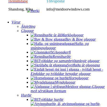
Heimilisfang
Tölvupóstur
Shandong, Kína
info@meidoorwindows.com
Vörur
Álgirðing
Gluggar
Markísgluggar
Bay & Bow gluggar
Halla- og
snúningsgluggar
Gluggakerfi
Rennihurðir
Tvöfaldur og samanbrjótanlegir gluggar
Sveiflaðu út gluggana
Einfaldar og tvöfaldar hengdar gluggar
Horngluggar
Myndgluggar
Gluggar
með sérstökum formum
Hurðir
Tvöföldar hurðir