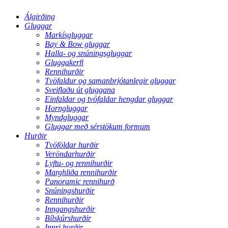
Álgirðing
Gluggar
Markísgluggar
Bay & Bow gluggar
Halla- og snúningsgluggar
Gluggakerfi
Rennihurðir
Tvöfaldur og samanbrjótanlegir gluggar
Sveiflaðu út gluggana
Einfaldar og tvöfaldar hengdar gluggar
Horngluggar
Myndgluggar
Gluggar með sérstökum formum
Hurðir
Tvöföldar hurðir
Veröndarhurðir
Lyftu- og rennihurðir
Marghliða rennihurðir
Panoramic rennihurð
Snúningshurðir
Rennihurðir
Inngangshurðir
Bílskúrshurðir
Innri hurðir