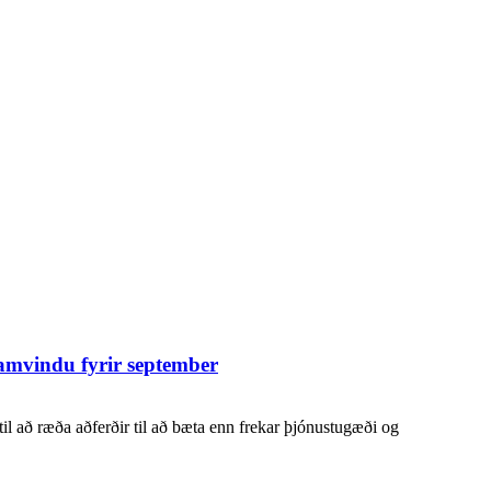
amvindu fyrir september
il að ræða aðferðir til að bæta enn frekar þjónustugæði og