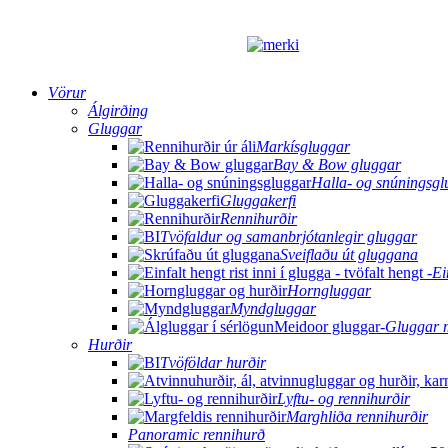
Vörur
Álgirðing
Gluggar
Markísgluggar
Bay & Bow gluggar
Halla- og snúningsgl
Gluggakerfi
Rennihurðir
Tvöfaldur og samanbrjótanlegir gluggar
Sveiflaðu út gluggana
Ei
Horngluggar
Myndgluggar
Gluggar 
Hurðir
Tvöföldar hurðir
Lyftu- og rennihurðir
Marghliða rennihurðir
Panoramic rennihurð