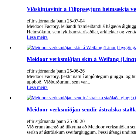
Viðskiptavinir á Filippseyjum heimsækja v
eftir stjórnanda þann 25-07-04
Meidoor Factory, leiðandi framleiðandi á hágæða álglugg
Heimsóknin, sem lykilsamstarfsaðilar, arkitektar og verktak
Lesa meira
Meidoor verksmiðjan skín á Weifang (Linq
eftir stjórnanda þann 25-06-26
Meidoor Factory, þekkt nafn í alþjóðlegum glugga- og h
uppboð. Viðburðurinn, sem var...
Lesa meira
Meidoor verksmiðjan sendir ástralska staðla
eftir stjórnanda þann 25-06-20
Við erum ánægð að tilkynna að Meidoor verksmiðjan sendi
serían af áströlskum sveifargluggum. Þessi áfangi undirst