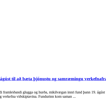
 ágúst til að bæta þjónustu og samræmingu verkefnafr
i framleiðandi glugga og hurða, mikilvægan innri fund þann 19. ágúst t
g verkefna viðskiptavina. Fundurinn kom saman ...