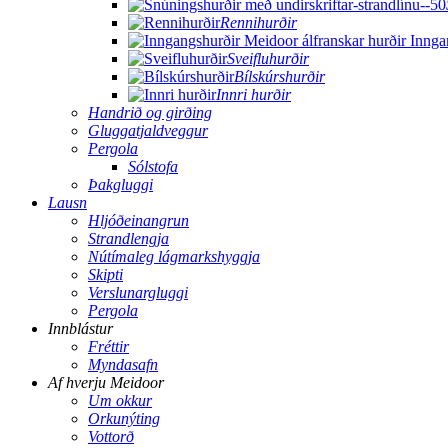
Rennihurðir
Sveifluhurðir
Bílskúrshurðir
Innri hurðir
Handrið og girðing
Gluggatjaldveggur
Pergola
Sólstofa
Þakgluggi
Lausn
Hljóðeinangrun
Strandlengja
Nútímaleg lágmarkshyggja
Skipti
Verslunargluggi
Pergola
Innblástur
Fréttir
Myndasafn
Af hverju Meidoor
Um okkur
Orkunýting
Vottorð