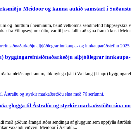
erksmiðju Meidoor og kanna aukið samstarf í Suðaustu
um og -hurðum í heiminum, bauð velkomna sendinefnd filippseyskra viðs
ar frá Filippseyjum sóttu, var til þess fallin að sýna fram á kosti Meido
u) byggingarefnisiðnaðarkeðju alþjóðlegrar innkaupa
urðaframleiðslugeiranum, tók nýlega þátt í Weifang (Linqu) byggingare
ða glugga til Ástralíu og styrkir markaðsstöðu sína me
 með góðum árangri stóra sendingu af gluggum sem uppfylla áströlsku 
rikar vaxandi viðveru Meidoor í Ástralíu...