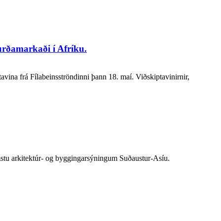
urðamarkaði í Afríku.
ina frá Fílabeinsströndinni þann 18. maí. Viðskiptavinirnir,
mstu arkitektúr- og byggingarsýningum Suðaustur-Asíu.