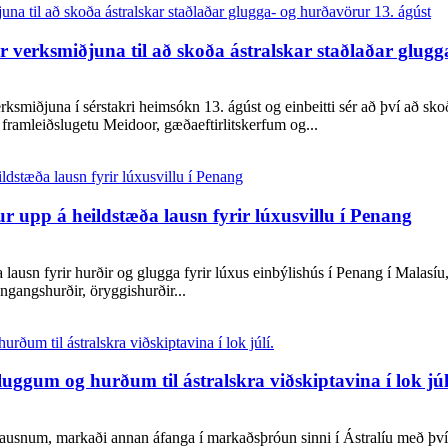
r verksmiðjuna til að skoða ástralskar staðlaðar glugg
rksmiðjuna í sérstakri heimsókn 13. ágúst og einbeitti sér að því að sk
framleiðslugetu Meidoor, gæðaeftirlitskerfum og...
 upp á heildstæða lausn fyrir lúxusvillu í Penang
ausn fyrir hurðir og glugga fyrir lúxus einbýlishús í Penang í Malasíu
nngangshurðir, öryggishurðir...
ggum og hurðum til ástralskra viðskiptavina í lok júl
usnum, markaði annan áfanga í markaðsþróun sinni í Ástralíu með því að