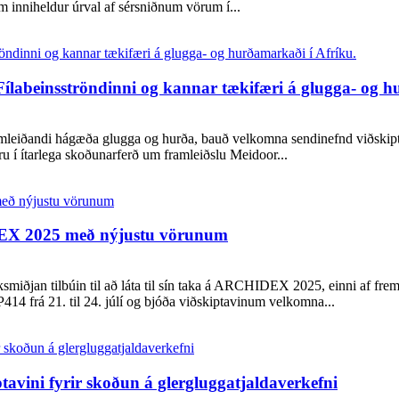
 inniheldur úrval af sérsniðnum vörum í...
Fílabeinsströndinni og kannar tækifæri á glugga- og h
mleiðandi hágæða glugga og hurða, bauð velkomna sendinefnd viðskiptav
 í ítarlega skoðunarferð um framleiðslu Meidoor...
DEX 2025 með nýjustu vörunum
miðjan tilbúin til að láta til sín taka á ARCHIDEX 2025, einni af fre
414 frá 21. til 24. júlí og bjóða viðskiptavinum velkomna...
avini fyrir skoðun á glergluggatjaldaverkefni