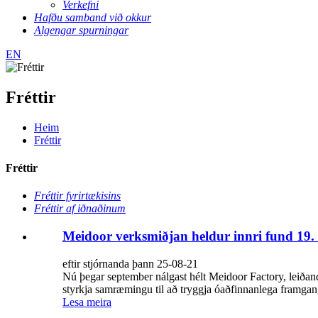
Verkefni
Hafðu samband við okkur
Algengar spurningar
EN
Fréttir
Heim
Fréttir
Fréttir
Fréttir fyrirtækisins
Fréttir af iðnaðinum
Meidoor verksmiðjan heldur innri fund 19.
eftir stjórnanda þann 25-08-21
Nú þegar september nálgast hélt Meidoor Factory, leiðand
styrkja samræmingu til að tryggja óaðfinnanlega framgan
Lesa meira