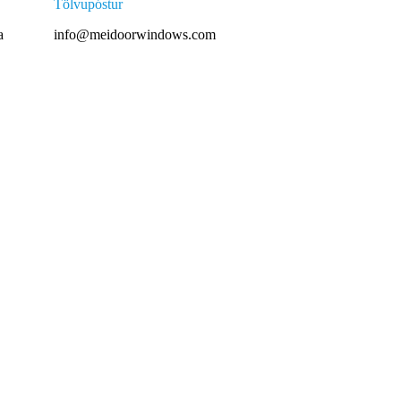
Tölvupóstur
a
info@meidoorwindows.com