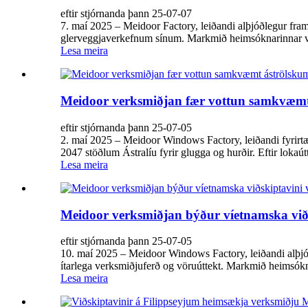
eftir stjórnanda þann 25-07-07
7. maí 2025 – Meidoor Factory, leiðandi alþjóðlegur fram
glerveggjaverkefnum sínum. Markmið heimsóknarinnar var
Lesa meira
Meidoor verksmiðjan fær vottun samkvæmt 
eftir stjórnanda þann 25-07-05
2. maí 2025 – Meidoor Windows Factory, leiðandi fyrirtæ
2047 stöðlum Ástralíu fyrir glugga og hurðir. Eftir lokaút
Lesa meira
Meidoor verksmiðjan býður víetnamska viðs
eftir stjórnanda þann 25-07-05
10. maí 2025 – Meidoor Windows Factory, leiðandi alþjóðl
ítarlega verksmiðjuferð og vöruúttekt. Markmið heimsókn
Lesa meira