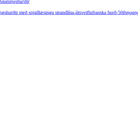
Snúningshurðir
Inngan