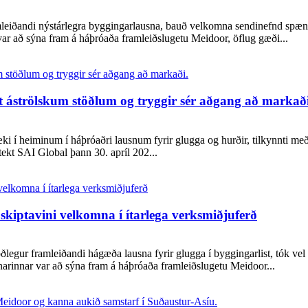
leiðandi nýstárlegra byggingarlausna, bauð velkomna sendinefnd spænsk
 að sýna fram á háþróaða framleiðslugetu Meidoor, öflug gæði...
áströlskum stöðlum og tryggir sér aðgang að markaði
ki í heiminum í háþróaðri lausnum fyrir glugga og hurðir, tilkynnti me
tekt SAI Global þann 30. apríl 202...
kiptavini velkomna í ítarlega verksmiðjuferð
egur framleiðandi hágæða lausna fyrir glugga í byggingarlist, tók vel
arinnar var að sýna fram á háþróaða framleiðslugetu Meidoor...