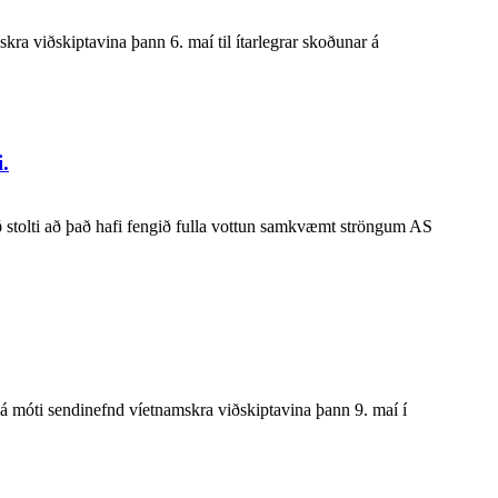
ra viðskiptavina þann 6. maí til ítarlegrar skoðunar á
.
ð stolti að það hafi fengið fulla vottun samkvæmt ströngum AS
 á móti sendinefnd víetnamskra viðskiptavina þann 9. maí í