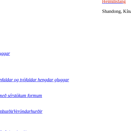
Heimilisfang
Shandong, Kín
uggar
nfaldar og tvöfaldar hengdar gluggar
með sérstökum formum
Veröndarhurðir