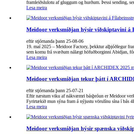
framleiðslulotu af gluggum og hurðum. Þessi sending, sem
Lesa meira
Meidoor verksmiðjan hýsir viðskiptavini á 
eftir stjórnanda þann 25-08-06
19. maí 2025 – Meidoor Factory, þekktur alþjóðlegur fra
sem komu frá svæðum nálægt höfuðborginni Abidjan, fóru
Lesa meira
Meidoor verksmiðjan tekur þátt í ARCHI
eftir stjórnanda þann 25-07-21
Eftir næstum viku af nákvæmri básþróun er Meidoor verks
Fyrirtækið mun sýna fram á nýjustu vörulínu sína í bás 4P
Lesa meira
Meidoor verksmiðjan hýsir spænska viðskipt