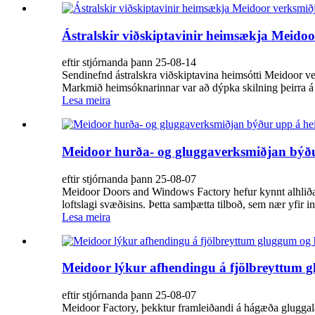
Ástralskir viðskiptavinir heimsækja Meidoo
eftir stjórnanda þann 25-08-14
Sendinefnd ástralskra viðskiptavina heimsótti Meidoor ve
Markmið heimsóknarinnar var að dýpka skilning þeirra á 
Lesa meira
Meidoor hurða- og gluggaverksmiðjan býður
eftir stjórnanda þann 25-08-07
Meidoor Doors and Windows Factory hefur kynnt alhliða l
loftslagi svæðisins. Þetta samþætta tilboð, sem nær yfir i
Lesa meira
Meidoor lýkur afhendingu á fjölbreyttum glu
eftir stjórnanda þann 25-08-07
Meidoor Factory, þekktur framleiðandi á hágæða gluggala