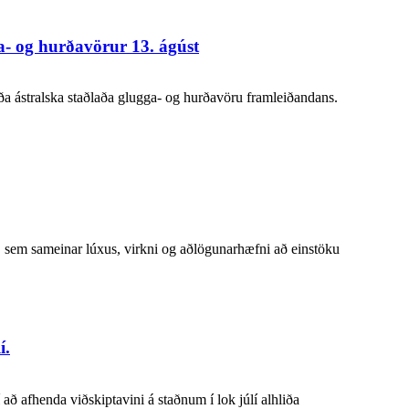
a- og hurðavörur 13. ágúst
oða ástralska staðlaða glugga- og hurðavöru framleiðandans.
, sem sameinar lúxus, virkni og aðlögunarhæfni að einstöku
í.
 afhenda viðskiptavini á staðnum í lok júlí alhliða