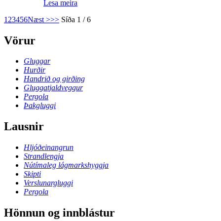
Lesa meira
1
2
3
4
5
6
Næst >
>>
Síða 1 / 6
Vörur
Gluggar
Hurðir
Handrið og girðing
Gluggatjaldveggur
Pergola
Þakgluggi
Lausnir
Hljóðeinangrun
Strandlengja
Nútímaleg lágmarkshyggja
Skipti
Verslunargluggi
Pergola
Hönnun og innblástur