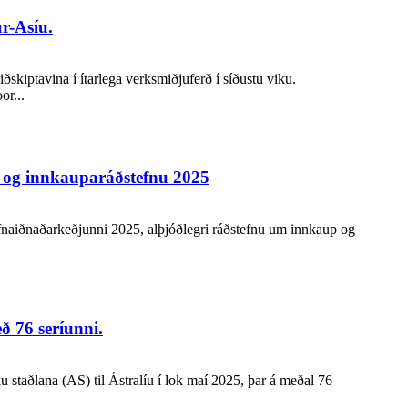
r-Asíu.
kiptavina í ítarlega verksmiðjuferð í síðustu viku.
or...
- og innkauparáðstefnu 2025
fnaiðnaðarkeðjunni 2025, alþjóðlegri ráðstefnu um innkaup og
ð 76 seríunni.
staðlana (AS) til Ástralíu í lok maí 2025, þar á meðal 76