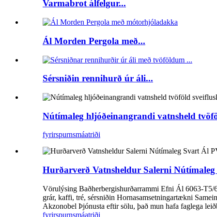
Varmabrot álfelgur...
Ál Morden Pergola með...
Sérsniðin rennihurð úr áli...
Nútímaleg hljóðeinangrandi vatnsheld tvöföl
fyrirspurn
smáatriði
Hurðarverð Vatnsheldur Salerni Nútímaleg
Vörulýsing Baðherbergishurðarrammi Efni Ál 6063-T5/60
grár, kaffi, tré, sérsniðin Hornasamsetningartækni S
Akzonobel Þjónusta eftir sölu, það mun hafa faglega leið
fyrirspurn
smáatriði