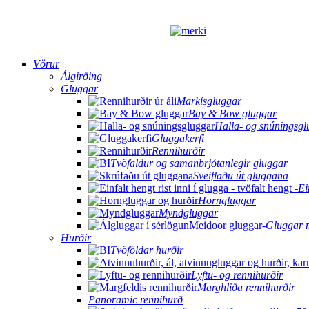
Vörur
Álgirðing
Gluggar
Markísgluggar
Bay & Bow gluggar
Halla- og snúningsgl
Gluggakerfi
Rennihurðir
Tvöfaldur og samanbrjótanlegir gluggar
Sveiflaðu út gluggana
Ei
Horngluggar
Myndgluggar
Gluggar 
Hurðir
Tvöföldar hurðir
Lyftu- og rennihurðir
Marghliða rennihurðir
Panoramic rennihurð