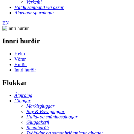
Verkefni
Hafðu samband við okkur
Algengar spurningar
EN
Innri hurðir
Heim
Vörur
Hurðir
Innri hurðir
Flokkar
Álgirðing
Gluggar
Markísgluggar
Bay & Bow gluggar
Halla- og snúningsgluggar
Gluggakerfi
Rennihurðir
Tvöfaldur og samanbrjótanlegir gluggar