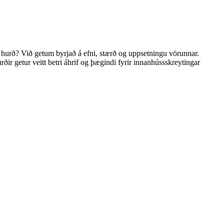
ri hurð? Við getum byrjað á efni, stærð og uppsetningu vörunnar.
ðir getur veitt betri áhrif og þægindi fyrir innanhússskreytingar