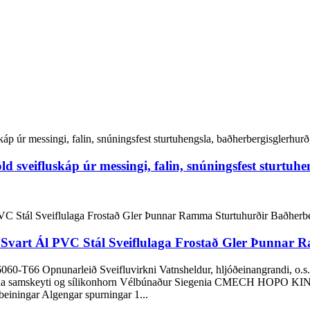
d sveifluskáp úr messingi, falin, snúningsfest sturtuh
 Svart Ál PVC Stál Sveiflulaga Frostað Gler Þunnar
60-T66 Opnunarleið Sveifluvirkni Vatnsheldur, hljóðeinangrandi, o.s.
ameina samskeyti og sílikonhorn Vélbúnaður Siegenia CMECH HOPO K
beiningar Algengar spurningar 1...