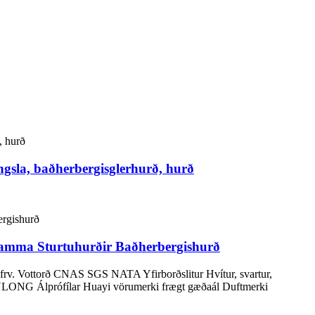
engsla, baðherbergisglerhurð, hurð
 Ramma Sturtuhurðir Baðherbergishurð
frv. Vottorð CNAS SGS NATA Yfirborðslitur Hvítur, svartur,
INLONG Álprófílar Huayi vörumerki frægt gæðaál Duftmerki