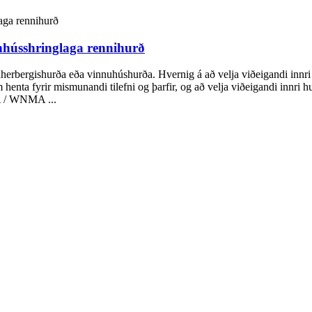
nhússhringlaga rennihurð
vefnherbergishurða eða vinnuhúshurða. Hvernig á að velja viðeigandi inn
enta fyrir mismunandi tilefni og þarfir, og að velja viðeigandi innri hur
A / WNMA ...