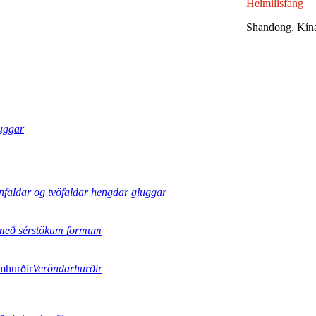
Heimilisfang
Shandong, Kín
uggar
nfaldar og tvöfaldar hengdar gluggar
með sérstökum formum
Veröndarhurðir