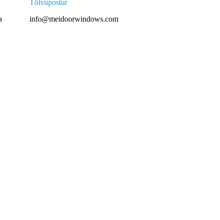
Tölvupóstur
a
info@meidoorwindows.com