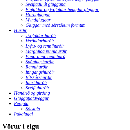
Sveiflaðu út gluggana
Einfaldar og tvöfaldar hengdar gluggar
Horngluggar
Myndgluggar
Gluggar með sérstökum formum
Hurðir
Tvöföldar hurðir
Veröndarhurðir
Lyftu- og rennihurðir
Marghliða rennihurðir
Panoramic rennihurð
Snúningshurðir
Rennihurðir
Inngangshurðir
Bílskúrshurðir
Innri hurðir
Sveifluhurðir
Handrið og girðing
Gluggatjaldveggur
Pergola
Sólstofa
Þakgluggi
Vörur í eigu