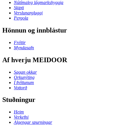
Nútímaleg lágmarkshyggja
Skipti
Verslunargluggi
Pergola
Hönnun og innblástur
Fréttir
Myndasafn
Af hverju MEIDOOR
Sagan okkar
Orkunýting
Í fréttunum
Vottorð
Stuðningur
Heim
Verkefni
Algengar spurningar