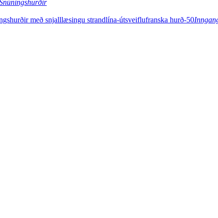
Snúningshurðir
Inngan