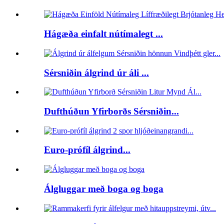
Hágæða einfalt nútímalegt ...
Sérsniðin álgrind úr áli ...
Dufthúðun Yfirborðs Sérsniðin...
Euro-prófíl álgrind...
Álgluggar með boga og boga