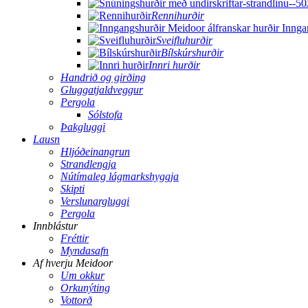
Rennihurðir
Sveifluhurðir
Bílskúrshurðir
Innri hurðir
Handrið og girðing
Gluggatjaldveggur
Pergola
Sólstofa
Þakgluggi
Lausn
Hljóðeinangrun
Strandlengja
Nútímaleg lágmarkshyggja
Skipti
Verslunargluggi
Pergola
Innblástur
Fréttir
Myndasafn
Af hverju Meidoor
Um okkur
Orkunýting
Vottorð