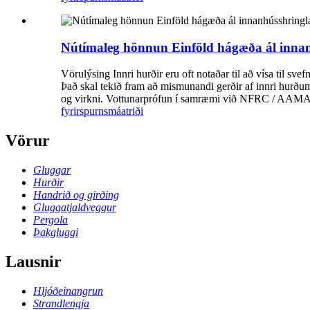
Nútímaleg hönnun Einföld hágæða ál inna
Vörulýsing Innri hurðir eru oft notaðar til að vísa til s
Það skal tekið fram að mismunandi gerðir af innri hurðum h
og virkni. Vottunarprófun í samræmi við NFRC / AAM
fyrirspurn
smáatriði
Vörur
Gluggar
Hurðir
Handrið og girðing
Gluggatjaldveggur
Pergola
Þakgluggi
Lausnir
Hljóðeinangrun
Strandlengja