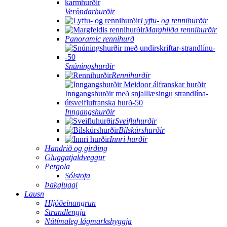
Veröndarhurðir
Lyftu- og rennihurðir
Marghliða rennihurðir
Panoramic rennihurð
Snúningshurðir
Rennihurðir
Inngangshurðir
Sveifluhurðir
Bílskúrshurðir
Innri hurðir
Handrið og girðing
Gluggatjaldveggur
Pergola
Sólstofa
Þakgluggi
Lausn
Hljóðeinangrun
Strandlengja
Nútímaleg lágmarkshyggja