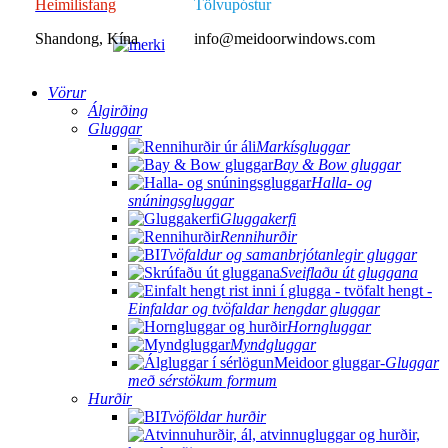
Heimilisfang
Tölvupóstur
Shandong, Kína
info@meidoorwindows.com
Vörur
Álgirðing
Gluggar
Markísgluggar
Bay & Bow gluggar
Halla- og
snúningsgluggar
Gluggakerfi
Rennihurðir
Tvöfaldur og samanbrjótanlegir gluggar
Sveiflaðu út gluggana
Einfaldar og tvöfaldar hengdar gluggar
Horngluggar
Myndgluggar
Gluggar
með sérstökum formum
Hurðir
Tvöföldar hurðir