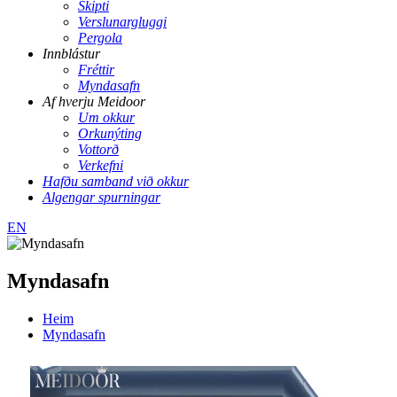
Skipti
Verslunargluggi
Pergola
Innblástur
Fréttir
Myndasafn
Af hverju Meidoor
Um okkur
Orkunýting
Vottorð
Verkefni
Hafðu samband við okkur
Algengar spurningar
EN
Myndasafn
Heim
Myndasafn